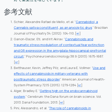
参考文献
Schier, Alexandre Rafael de Mello, et al. “
Cannabidiol, a
Cannabis sativa constituent, as an anxiolytic drug
.” Brazilian
Journal of Psychiatry 34 (2012): 104-110.
[
↩
]
Ganon-Elazar, Eti, and Irit Akirav. “
Cannabinoids and
traumatic stress modulation of contextual fear extinction
and GR expression in the amygdala-hippocampal-prefrontal
circuit
.” Psychoneuroendocrinology 38.9 (2013): 1675-1687.
[
↩
]
Betthauser, Kevin, Jeffrey Pilz, and Laura E. Vollmer. “
Use and
effects of cannabinoids in military veterans with
posttraumatic stress disorder
.” American Journal of Health-
System Pharmacy 72.15 (2015): 1279-1284
[
↩
]
Alger, Bradley E. “
Getting high on the endocannabinoid
system
.” Cerebrum: the Dana forum on brain science. Vol.
2013. Dana Foundation, 2013.
[
↩
]
Pini, Alessandro, et al. “
The role of cannabinoids in