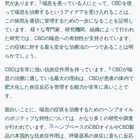
5
究があります。
喘息を患っている人にとって、CBDを使
って喘息を治療するというアイデアを受け入れることは、
この病気を適切に管理するための一歩になることを証明し
ています。 様々な専門家、研究機関、組織によって行われ
た研究では、CBDの喘息への有効性が支持されています。
この症状に対する最も安全な治療法の一つであることは明
らかでしょう。
6
CBDは非常に強い抗炎症作用を持っています。
CBDが喘
息の治療に適している最大の理由は、CBDが患者の体内で
肥大化した炎症反応を管理する能力が非常に高いことで
す。
面白いことに、喘息の症状を治療するためのヘンプオイル
のポジティブな特性については、かなり多くの研究や調査
7
8
が行われています。
ヘンプベースのCBDオイルやCBD製
品の本質的な抗炎症作用は、呼吸器系の炎症に直ちに反応