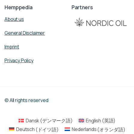
Hemppedia
Partners
About us
General Disclaimer
Imprint
Privacy Policy
© All rights reserved
Dansk
(
デンマーク語
)
English
(
英語
)
Deutsch
(
ドイツ語
)
Nederlands
(
オランダ語
)