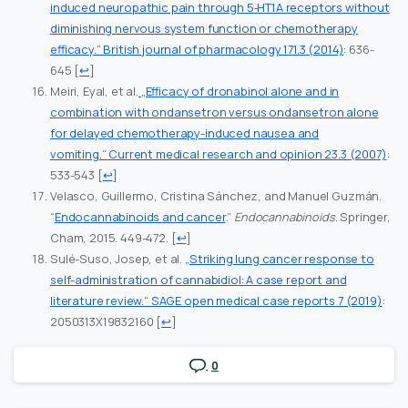
induced neuropathic pain through 5‐HT1A receptors without
diminishing nervous system function or chemotherapy
efficacy.“ British journal of pharmacology 171.3 (2014)
: 636-
645
[
↩
]
Meiri, Eyal, et al.
„Efficacy of dronabinol alone and in
combination with ondansetron versus ondansetron alone
for delayed chemotherapy-induced nausea and
vomiting.“ Current medical research and opinion 23.3 (2007)
:
533-543
[
↩
]
Velasco, Guillermo, Cristina Sánchez, and Manuel Guzmán.
“
Endocannabinoids and cancer
.”
Endocannabinoids
. Springer,
Cham, 2015. 449-472.
[
↩
]
Sulé-Suso, Josep, et al.
„Striking lung cancer response to
self-administration of cannabidiol: A case report and
literature review.“ SAGE open medical case reports 7 (2019)
:
2050313X19832160
[
↩
]
0