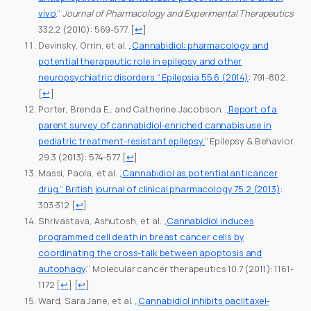
vivo
.”
Journal of Pharmacology and Experimental Therapeutics
332.2 (2010): 569-577.
[
↩
]
Devinsky, Orrin, et al.
„Cannabidiol: pharmacology and
potential therapeutic role in epilepsy and other
neuropsychiatric disorders.“ Epilepsia 55.6 (2014)
: 791-802.
[
↩
]
Porter, Brenda E., and Catherine Jacobson. „
Report of a
parent survey of cannabidiol-enriched cannabis use in
pediatric treatment-resistant epilepsy.
“ Epilepsy & Behavior
29.3 (2013): 574-577
[
↩
]
Massi, Paola, et al.
„Cannabidiol as potential anticancer
drug.“ British journal of clinical pharmacology 75.2 (2013)
:
303-312
[
↩
]
Shrivastava, Ashutosh, et al. „
Cannabidiol induces
programmed cell death in breast cancer cells by
coordinating the cross-talk between apoptosis and
autophagy
.“ Molecular cancer therapeutics 10.7 (2011): 1161-
1172
[
↩
] [
↩
]
Ward, Sara Jane, et al.
„Cannabidiol inhibits paclitaxel‐