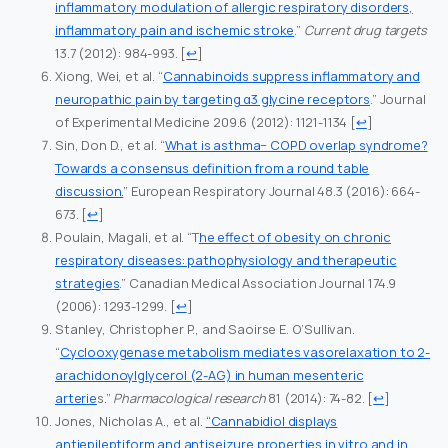
inflammatory modulation of allergic respiratory disorders,
inflammatory pain and ischemic stroke
.”
Current drug targets
13.7 (2012): 984-993.
[
↩
]
Xiong, Wei, et al. “
Cannabinoids suppress inflammatory and
neuropathic pain by targeting α3 glycine receptors
.” Journal
of Experimental Medicine 209.6 (2012): 1121-1134
[
↩
]
Sin, Don D., et al. “
What is asthma− COPD overlap syndrome?
Towards a consensus definition from a round table
discussion.
” European Respiratory Journal 48.3 (2016): 664-
673.
[
↩
]
Poulain, Magali, et al. “T
he effect of obesity on chronic
respiratory diseases: pathophysiology and therapeutic
strategies
.” Canadian Medical Association Journal 174.9
(2006): 1293-1299.
[
↩
]
Stanley, Christopher P., and Saoirse E. O’Sullivan.
“
Cyclooxygenase metabolism mediates vasorelaxation to 2-
arachidonoylglycerol (2-AG) in human mesenteric
arterie
s.”
Pharmacological research
81 (2014): 74-82.
[
↩
]
Jones, Nicholas A., et al.
“Cannabidiol displays
antiepileptiform and antiseizure properties in vitro and in